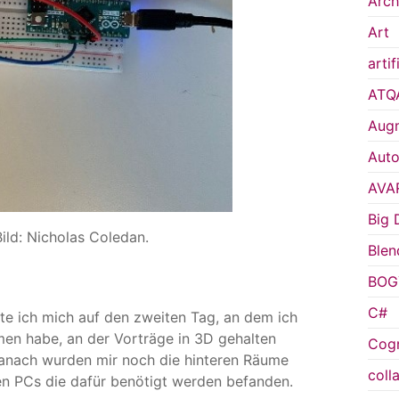
Arch
Art
artif
ATQ
Augm
Auto
AVA
Big 
ild: Nicholas Coledan.
Blen
BOG
C#
e ich mich auf den zweiten Tag, an dem ich
en habe, an der Vorträge in 3D gehalten
Cogn
anach wurden mir noch die hinteren Räume
coll
len PCs die dafür benötigt werden befanden.