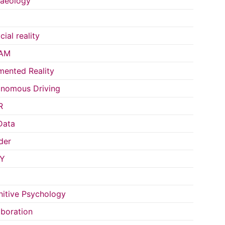
aeology
icial reality
AM
ented Reality
nomous Driving
R
Data
der
Y
itive Psychology
aboration