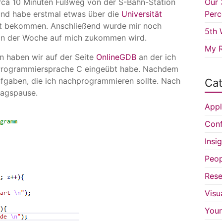
rca 10 Minuten Fußweg von der S-Bahn-Station
Our 
nd habe erstmal etwas über die
Universität
Perc
t bekommen. Anschließend wurde mir noch
5th 
 in der Woche auf mich zukommen wird.
My R
n haben wir auf der Seite
OnlineGDB
an der ich
 Programmiersprache C eingeübt habe. Nachdem
ufgaben, die ich nachprogrammieren sollte. Nach
Cat
tagspause.
Appl
Conf
Insi
Peop
Rese
Visu
You