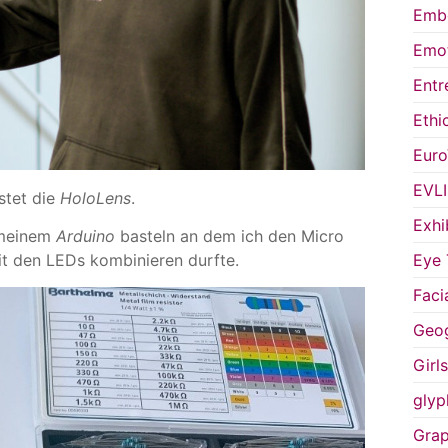
Embo
Emot
Entr
Ethi
Euro
EVL
stet die
HoloLens
.
Exhi
 meinem
Arduino
basteln an dem ich den Micro
t den LEDs kombinieren durfte.
Eye 
Faci
Geog
Girl
glyp
Grap