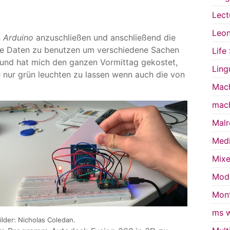
Lect
Leon
n
Arduino
anzuschließen und anschließend die
se Daten zu benutzen um verschiedene Sachen
Life
 und hat mich den ganzen Vormittag gekostet,
Ling
 nur grün leuchten zu lassen wenn auch die von
Mach
mach
Malr
Medi
Mixe
Mode
Mont
ms w
ilder: Nicholas Coledan.