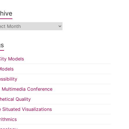
hive
ive
gs
ity Models
Models
ssibility
Multimedia Conference
hetical Quality
e Situated Visualizations
rithmics