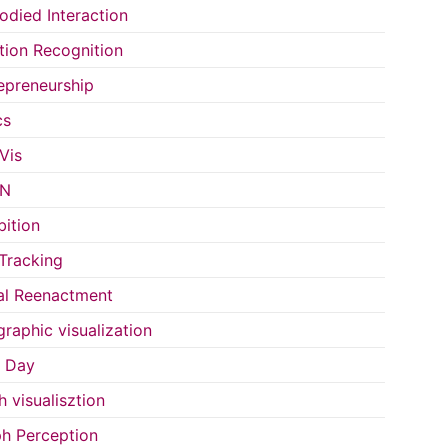
died Interaction
ion Recognition
epreneurship
cs
Vis
IN
bition
Tracking
al Reenactment
raphic visualization
s Day
h visualisztion
h Perception