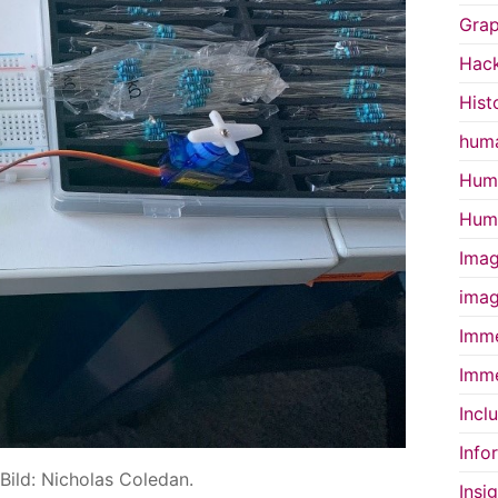
Grap
Hac
Hist
huma
Huma
Huma
Imag
imag
Imme
Imme
Incl
Info
Bild: Nicholas Coledan.
Insi