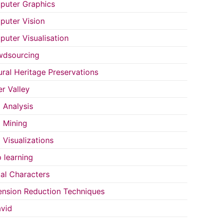
uter Graphics
uter Vision
uter Visualisation
wdsourcing
ural Heritage Preservations
r Valley
 Analysis
 Mining
 Visualizations
 learning
tal Characters
nsion Reduction Techniques
vid