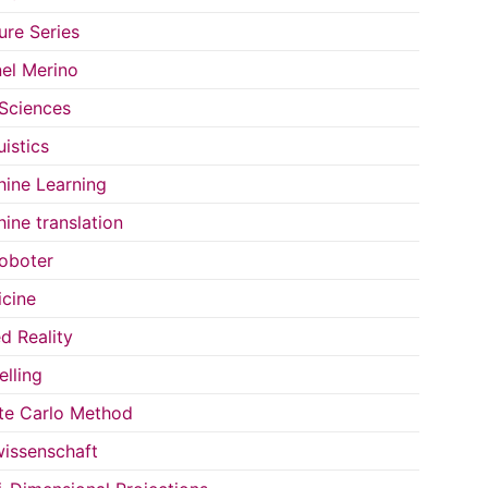
ure Series
el Merino
 Sciences
uistics
ine Learning
ine translation
oboter
cine
d Reality
lling
e Carlo Method
issenschaft