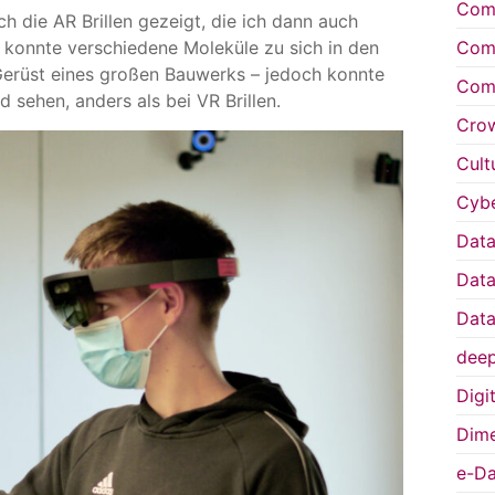
Comp
 die AR Brillen gezeigt, die ich dann auch
Comp
 konnte verschiedene Moleküle zu sich in den
erüst eines großen Bauwerks – jedoch konnte
Comp
 sehen, anders als bei VR Brillen.
Cro
Cult
Cybe
Data
Data
Data
deep
Digi
Dime
e-Da