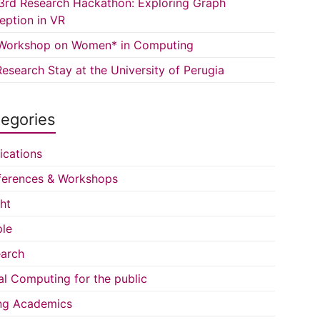
3rd Research Hackathon: Exploring Graph
eption in VR
Workshop on Women* in Computing
esearch Stay at the University of Perugia
egories
ications
erences & Workshops
ght
le
arch
al Computing for the public
ng Academics