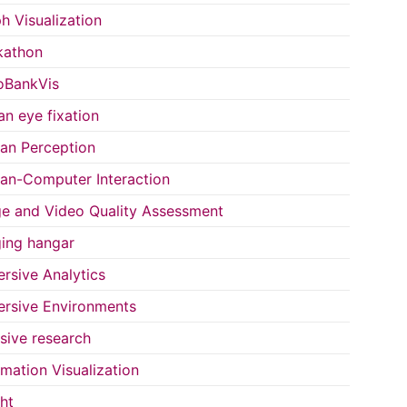
h Visualization
kathon
oBankVis
n eye fixation
n Perception
n-Computer Interaction
e and Video Quality Assessment
ing hangar
rsive Analytics
rsive Environments
usive research
rmation Visualization
ght